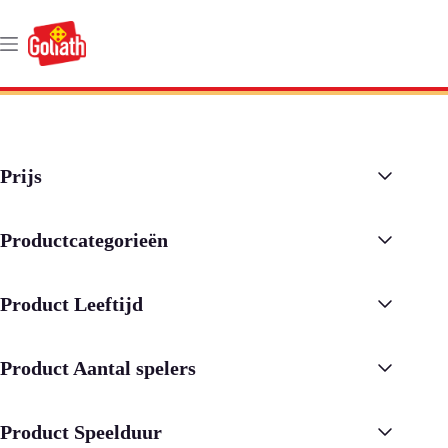
Ga
naar
de
inhoud
Prijs
Productcategorieën
Product Leeftijd
Product Aantal spelers
Product Speelduur