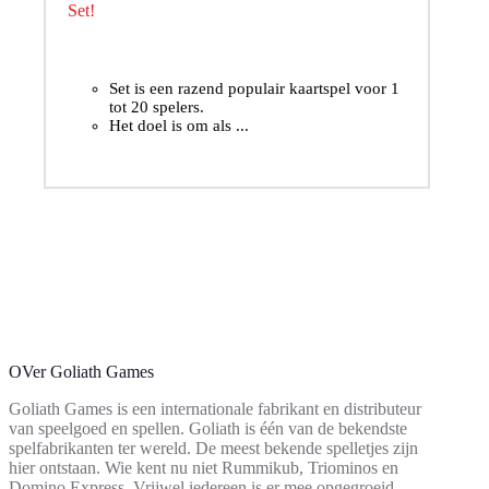
Set!
Set is een razend populair kaartspel voor 1
tot 20 spelers.
Het doel is om als ...
OVer Goliath Games
Goliath Games is een internationale fabrikant en distributeur
van speelgoed en spellen. Goliath is één van de bekendste
spelfabrikanten ter wereld. De meest bekende spelletjes zijn
hier ontstaan. Wie kent nu niet Rummikub, Triominos en
Domino Express. Vrijwel iedereen is er mee opgegroeid.