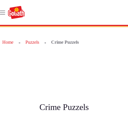
Ga
naar
de
inhoud
Home
Puzzels
Crime Puzzels
➜
➜
Crime Puzzels