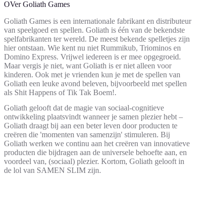
OVer Goliath Games
Goliath Games is een internationale fabrikant en distributeur
van speelgoed en spellen. Goliath is één van de bekendste
spelfabrikanten ter wereld. De meest bekende spelletjes zijn
hier ontstaan. Wie kent nu niet Rummikub, Triominos en
Domino Express. Vrijwel iedereen is er mee opgegroeid.
Maar vergis je niet, want Goliath is er niet alleen voor
kinderen. Ook met je vrienden kun je met de spellen van
Goliath een leuke avond beleven, bijvoorbeeld met spellen
als Shit Happens of Tik Tak Boem!.
Goliath gelooft dat de magie van sociaal-cognitieve
ontwikkeling plaatsvindt wanneer je samen plezier hebt –
Goliath draagt bij aan een beter leven door producten te
creëren die 'momenten van samenzijn' stimuleren. Bij
Goliath werken we continu aan het creëren van innovatieve
producten die bijdragen aan de universele behoefte aan, en
voordeel van, (sociaal) plezier. Kortom, Goliath gelooft in
de lol van SAMEN SLIM zijn.