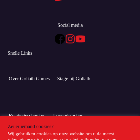
Social media
Snelle Links
Over Goliath Games
Stage bij Goliath
Relatiegeschenken
Lopende acties
Zei er iemand cookies?
Wij gebruiken cookies op onze website om u de meest
Meld je hier aan voor Club Goliath!
relevante ervaring te geven door het onthouden van uw