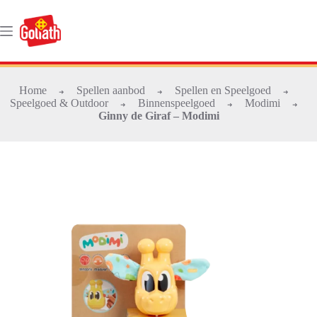
Ga
naar
de
inhoud
Home
Spellen aanbod
Spellen en Speelgoed
➜
➜
➜
Speelgoed & Outdoor
Binnenspeelgoed
Modimi
➜
➜
➜
Ginny de Giraf – Modimi