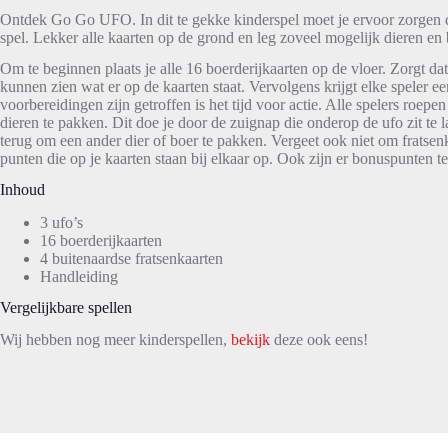
Ontdek Go Go UFO. In dit te gekke kinderspel moet je ervoor zorgen dat 
spel. Lekker alle kaarten op de grond en leg zoveel mogelijk dieren en
Om te beginnen plaats je alle 16 boerderijkaarten op de vloer. Zorgt da
kunnen zien wat er op de kaarten staat. Vervolgens krijgt elke speler e
voorbereidingen zijn getroffen is het tijd voor actie. Alle spelers roe
dieren te pakken. Dit doe je door de zuignap die onderop de ufo zit te l
terug om een ander dier of boer te pakken. Vergeet ook niet om fratsenk
punten die op je kaarten staan bij elkaar op. Ook zijn er bonuspunten t
Inhoud
3 ufo’s
16 boerderijkaarten
4 buitenaardse fratsenkaarten
Handleiding
Vergelijkbare spellen
Wij hebben nog meer kinderspellen,
bekijk
deze ook eens!