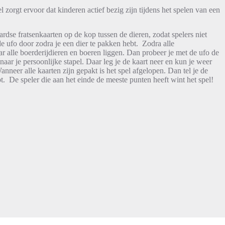
zorgt ervoor dat kinderen actief bezig zijn tijdens het spelen van een
ardse fratsenkaarten op de kop tussen de dieren, zodat spelers niet
de ufo door zodra je een dier te pakken hebt. Zodra alle
aar alle boerderijdieren en boeren liggen. Dan probeer je met de ufo de
naar je persoonlijke stapel. Daar leg je de kaart neer en kun je weer
nneer alle kaarten zijn gepakt is het spel afgelopen. Dan tel je de
t. De speler die aan het einde de meeste punten heeft wint het spel!