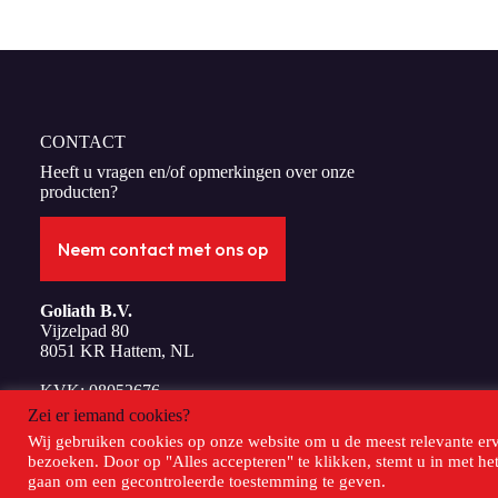
CONTACT
Heeft u vragen en/of opmerkingen over onze
producten?
Neem contact met ons op
Goliath B.V.
Vijzelpad 80
8051 KR Hattem, NL
KVK: 08052676
Zei er iemand cookies?
Wij gebruiken cookies op onze website om u de meest relevante er
bezoeken. Door op "Alles accepteren" te klikken, stemt u in met h
gaan om een gecontroleerde toestemming te geven.
Copyright 2025 Goliath Games -
Sitemap
-
Algemene v