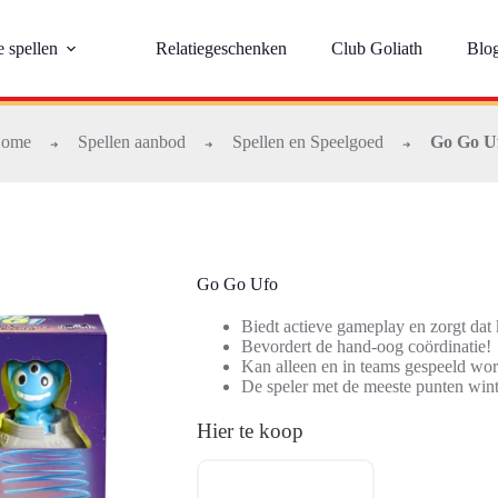
e spellen
Relatiegeschenken
Club Goliath
Blo
ome
Spellen aanbod
Spellen en Speelgoed
Go Go U
➜
➜
➜
Go Go Ufo
Biedt actieve gameplay en zorgt dat 
Bevordert de hand-oog coördinatie!
Kan alleen en in teams gespeeld wo
De speler met de meeste punten wint 
Hier te koop