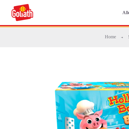
Ga
naar
All
de
inhoud
Home
➜