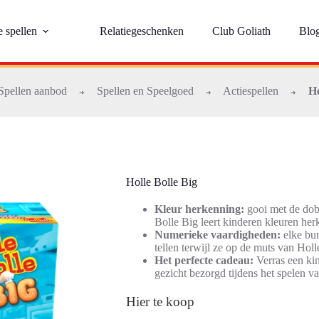
e spellen
Relatiegeschenken
Club Goliath
Blo
Spellen aanbod
Spellen en Speelgoed
Actiespellen
Ho
➜
➜
➜
Holle Bolle Big
Kleur herkenning:
gooi met de dobb
Bolle Big leert kinderen kleuren he
Numerieke vaardigheden:
elke bur
tellen terwijl ze op de muts van Hol
Het perfecte cadeau:
Verras een kin
gezicht bezorgd tijdens het spelen va
Hier te koop