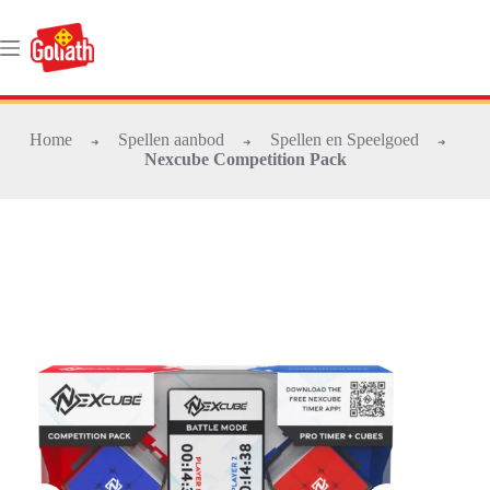
Ga
naar
de
inhoud
Home
Spellen aanbod
Spellen en Speelgoed
➜
➜
➜
Nexcube Competition Pack