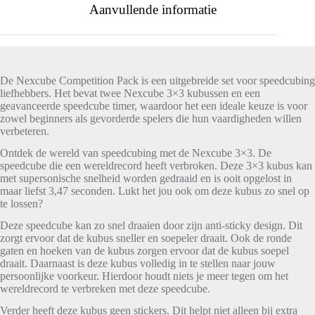
Aanvullende informatie
De Nexcube Competition Pack is een uitgebreide set voor speedcubing
liefhebbers. Het bevat twee Nexcube 3×3 kubussen en een
geavanceerde speedcube timer, waardoor het een ideale keuze is voor
zowel beginners als gevorderde spelers die hun vaardigheden willen
verbeteren.
Ontdek de wereld van speedcubing met de Nexcube 3×3. De
speedcube die een wereldrecord heeft verbroken. Deze 3×3 kubus kan
met supersonische snelheid worden gedraaid en is ooit opgelost in
maar liefst 3,47 seconden. Lukt het jou ook om deze kubus zo snel op
te lossen?
Deze speedcube kan zo snel draaien door zijn anti-sticky design. Dit
zorgt ervoor dat de kubus sneller en soepeler draait. Ook de ronde
gaten en hoeken van de kubus zorgen ervoor dat de kubus soepel
draait. Daarnaast is deze kubus volledig in te stellen naar jouw
persoonlijke voorkeur. Hierdoor houdt niets je meer tegen om het
wereldrecord te verbreken met deze speedcube.
Verder heeft deze kubus geen stickers. Dit helpt niet alleen bij extra