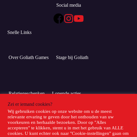
Social media
Snelle Links
Over Goliath Games
Stage bij Goliath
Relatiegeschenken
Lopende acties
Zei er iemand cookies?
Wij gebruiken cookies op onze website om u de meest
Meld je hier aan voor Club Goliath!
relevante ervaring te geven door het onthouden van uw
voorkeuren en herhaalde bezoeken. Door op "Alles
accepteren" te klikken, stemt u in met het gebruik van ALLE
Club Goliath
cookies. U kunt echter ook naar "Cookie-instellingen" gaan om