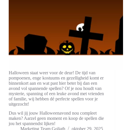
Halloween staat weer voor de deur! De tijd van
pompoenen, enge kostuums en gezelligheid komt er
binnenkort aan en wat past hier beter bij dan een
avond vol spannende spellen? Of je nou houdt van
mysterie, spanning of een leuke avond met vrienden
of familie, wij hebben dé perfecte spellen voor je
uitgezocht!
Dus wil jij jouw Halloweenavond nou compleet
maken? Aarzel geen moment en koop de spellen die
jou het spannendst lijken!
Marketing Team Goliath
oktober 29, 2025