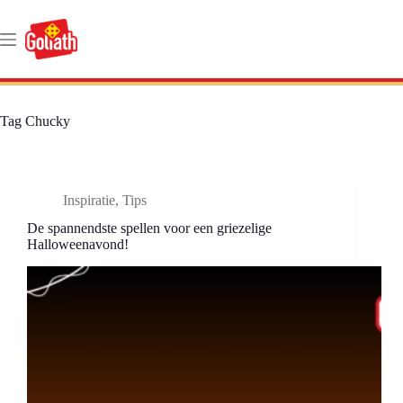
Ga
naar
de
inhoud
Tag
Chucky
Inspiratie
,
Tips
De spannendste spellen voor een griezelige
Halloweenavond!