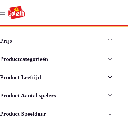
Ga
naar
de
inhoud
Prijs
Productcategorieën
Product Leeftijd
Product Aantal spelers
Product Speelduur