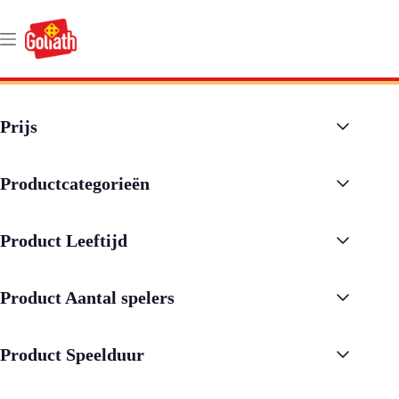
Ga
naar
de
inhoud
Prijs
Productcategorieën
Product Leeftijd
Product Aantal spelers
Product Speelduur