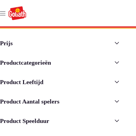
Ga
naar
de
inhoud
Prijs
Productcategorieën
Product Leeftijd
Product Aantal spelers
Product Speelduur