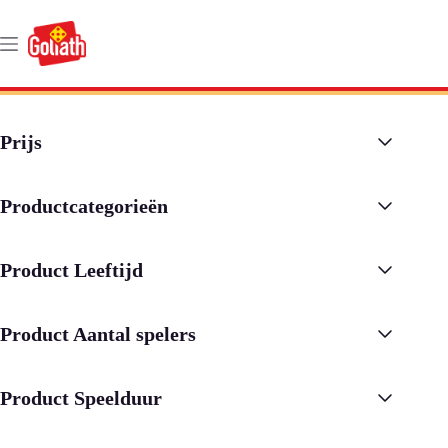
Ga
naar
de
inhoud
Prijs
Productcategorieën
Product Leeftijd
Product Aantal spelers
Product Speelduur