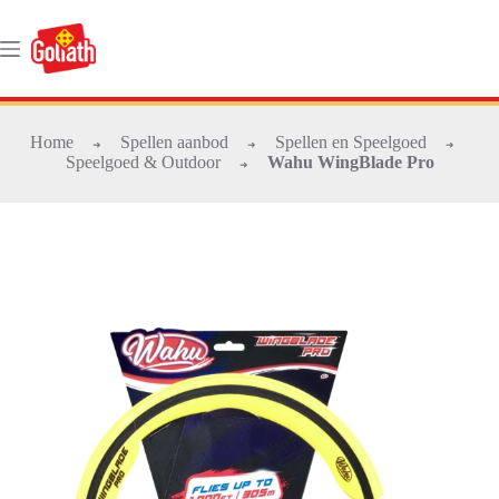
Ga
naar
de
inhoud
Home
Spellen aanbod
Spellen en Speelgoed
➜
➜
➜
Speelgoed & Outdoor
Wahu WingBlade Pro
➜