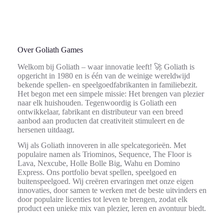
Over Goliath Games
Welkom bij Goliath – waar innovatie leeft! 🚀 Goliath is
opgericht in 1980 en is één van de weinige wereldwijd
bekende spellen- en speelgoedfabrikanten in familiebezit.
Het begon met een simpele missie: Het brengen van plezier
naar elk huishouden. Tegenwoordig is Goliath een
ontwikkelaar, fabrikant en distributeur van een breed
aanbod aan producten dat creativiteit stimuleert en de
hersenen uitdaagt.
Wij als Goliath innoveren in alle spelcategorieën. Met
populaire namen als Triominos, Sequence, The Floor is
Lava, Nexcube, Holle Bolle Big, Wahu en Domino
Express. Ons portfolio bevat spellen, speelgoed en
buitenspeelgoed. Wij creëren ervaringen met onze eigen
innovaties, door samen te werken met de beste uitvinders en
door populaire licenties tot leven te brengen, zodat elk
product een unieke mix van plezier, leren en avontuur biedt.