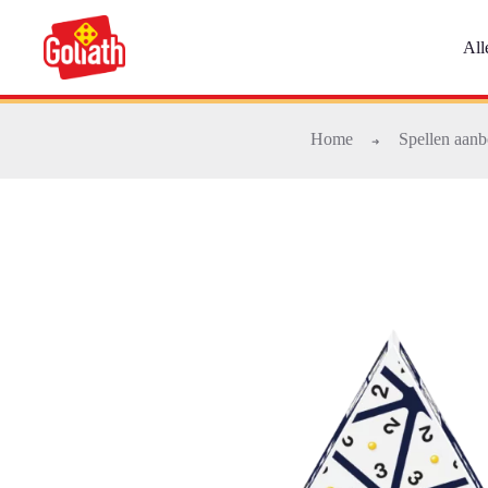
Ga
naar
All
de
inhoud
Home
Spellen aan
➜