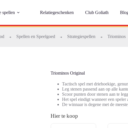
e spellen
Relatiegeschenken
Club Goliath
Blo
bod
Spellen en Speelgoed
Strategiespellen
Triominos
➜
➜
➜
Triominos Original
Tactisch spel met driehoekige, gen
Leg stenen passend aan op alle kante
Scoor punten door stenen aan te leg
Het spel eindigt wanneer een speler a
De winnaar is degene met de meeste
Hier te koop