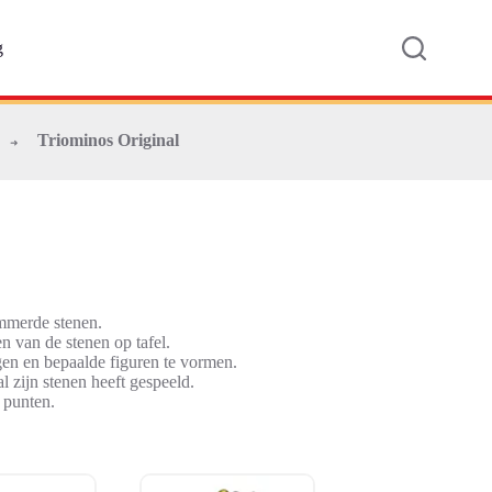
g
Triominos Original
➜
ummerde stenen.
n van de stenen op tafel.
gen en bepaalde figuren te vormen.
l zijn stenen heeft gespeeld.
 punten.