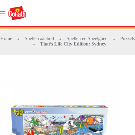
Ga
naar
de
inhoud
Home
Spellen aanbod
Spellen en Speelgoed
Puzzels
➜
➜
➜
That’s Life City Edition: Sydney
➜