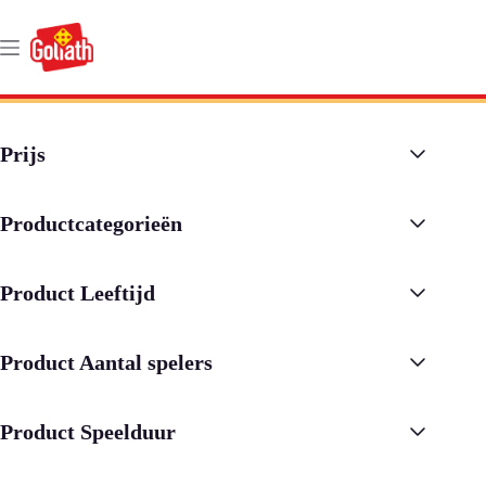
Ga
naar
de
inhoud
Prijs
Productcategorieën
Product Leeftijd
Product Aantal spelers
Product Speelduur