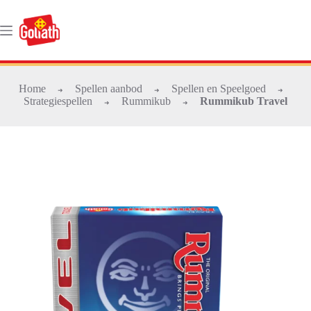
Ga
naar
de
inhoud
Home
Spellen aanbod
Spellen en Speelgoed
➜
➜
➜
Strategiespellen
Rummikub
Rummikub Travel
➜
➜