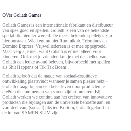
OVer Goliath Games
Goliath Games is een internationale fabrikant en distributeur
van speelgoed en spellen. Goliath is één van de bekendste
spelfabrikanten ter wereld. De meest bekende spelletjes zijn
hier ontstaan. Wie kent nu niet Rummikub, Triominos en
Domino Express. Vrijwel iedereen is er mee opgegroeid.
Maar vergis je niet, want Goliath is er niet alleen voor
kinderen. Ook met je vrienden kun je met de spellen van
Goliath een leuke avond beleven, bijvoorbeeld met spellen
als Shit Happens of Tik Tak Boem!.
Goliath gelooft dat de magie van sociaal-cognitieve
ontwikkeling plaatsvindt wanneer je samen plezier hebt –
Goliath draagt bij aan een beter leven door producten te
creëren die 'momenten van samenzijn' stimuleren. Bij
Goliath werken we continu aan het creëren van innovatieve
producten die bijdragen aan de universele behoefte aan, en
voordeel van, (sociaal) plezier. Kortom, Goliath gelooft in
de lol van SAMEN SLIM zijn.