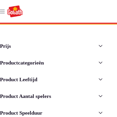
Ga
naar
de
inhoud
Prijs
Productcategorieën
Product Leeftijd
Product Aantal spelers
Product Speelduur