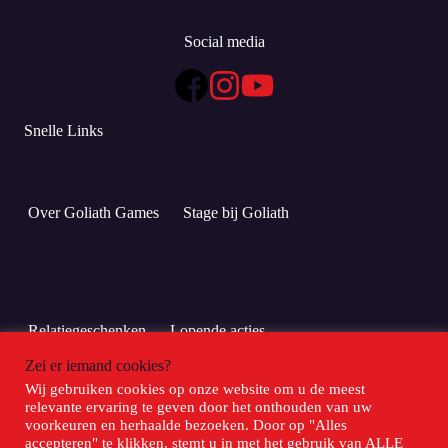
Social media
Snelle Links
Over Goliath Games
Stage bij Goliath
Relatiegeschenken
Lopende acties
Zei er iemand cookies?
Wij gebruiken cookies op onze website om u de meest
Meld je hier aan voor Club Goliath!
relevante ervaring te geven door het onthouden van uw
voorkeuren en herhaalde bezoeken. Door op "Alles
accepteren" te klikken, stemt u in met het gebruik van ALLE