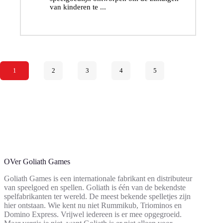
van kinderen te ...
1
2
3
4
5
Volgende
OVer Goliath Games
Goliath Games is een internationale fabrikant en distributeur
van speelgoed en spellen. Goliath is één van de bekendste
spelfabrikanten ter wereld. De meest bekende spelletjes zijn
hier ontstaan. Wie kent nu niet Rummikub, Triominos en
Domino Express. Vrijwel iedereen is er mee opgegroeid.