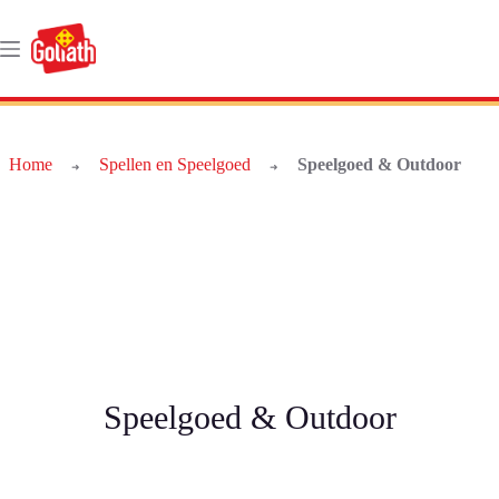
Ga
naar
de
inhoud
Home
Spellen en Speelgoed
Speelgoed & Outdoor
➜
➜
Speelgoed & Outdoor