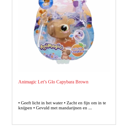
Animagic Let’s Glo Capybara Brown
• Geeft licht in het water • Zacht en fijn om in te
knijpen • Gevuld met mandarijnen en ...