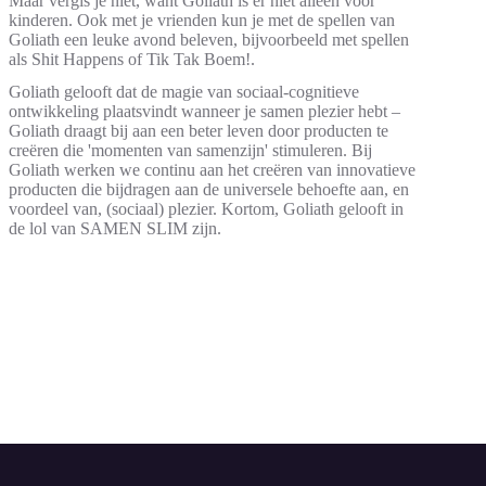
Maar vergis je niet, want Goliath is er niet alleen voor
kinderen. Ook met je vrienden kun je met de spellen van
Goliath een leuke avond beleven, bijvoorbeeld met spellen
als Shit Happens of Tik Tak Boem!.
Goliath gelooft dat de magie van sociaal-cognitieve
ontwikkeling plaatsvindt wanneer je samen plezier hebt –
Goliath draagt bij aan een beter leven door producten te
creëren die 'momenten van samenzijn' stimuleren. Bij
Goliath werken we continu aan het creëren van innovatieve
producten die bijdragen aan de universele behoefte aan, en
voordeel van, (sociaal) plezier. Kortom, Goliath gelooft in
de lol van SAMEN SLIM zijn.