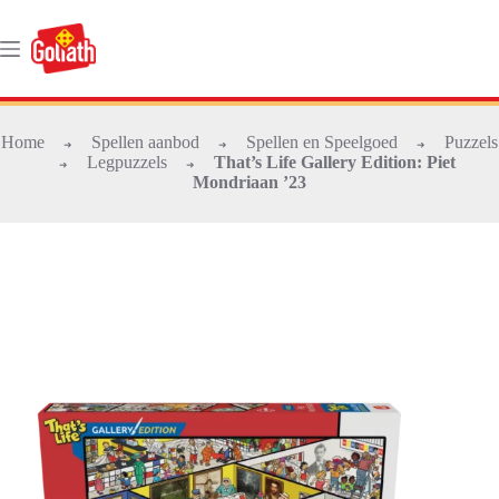
Ga
naar
de
inhoud
Home
Spellen aanbod
Spellen en Speelgoed
Puzzels
➜
➜
➜
Legpuzzels
That’s Life Gallery Edition: Piet
➜
➜
Mondriaan ’23