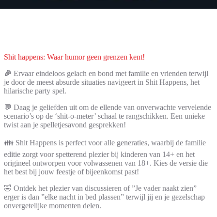
Shit happens: Waar humor geen grenzen kent!
🎉
Ervaar eindeloos gelach en bond met familie en vrienden terwijl
je door de meest absurde situaties navigeert in Shit Happens, het
hilarische party spel.
💬 Daag je geliefden uit om de ellende van onverwachte vervelende
scenario’s op de ‘shit-o-meter’ schaal te rangschikken. Een unieke
twist aan je spelletjesavond gesprekken!
👪 Shit Happens is perfect voor alle generaties, waarbij de familie
editie zorgt voor spetterend plezier bij kinderen van 14+ en het
origineel ontworpen voor volwassenen van 18+. Kies de versie die
het best bij jouw feestje of bijeenkomst past!
🤣 Ontdek het plezier van discussieren of ”Je vader naakt zien”
erger is dan ”elke nacht in bed plassen” terwijl jij en je gezelschap
onvergetelijke momenten delen.