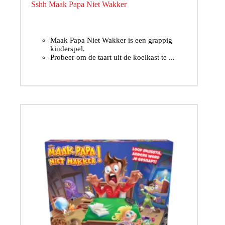
Sshh Maak Papa Niet Wakker
Maak Papa Niet Wakker is een grappig
kinderspel.
Probeer om de taart uit de koelkast te ...