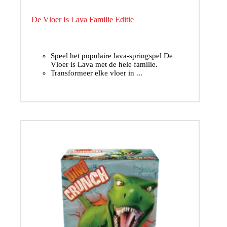
De Vloer Is Lava Familie Editie
Speel het populaire lava-springspel De
Vloer is Lava met de hele familie.
Transformeer elke vloer in ...