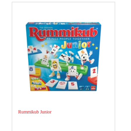
Rummikub Junior