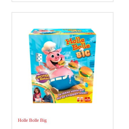
Holle Bolle Big