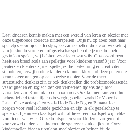
Laat kinderen kennis maken met een wereld van leren en plezier met
onze uitgebreide collectie kinderspellen. Of je nu op zoek bent naar
spelletjes voor tijdens feestjes, leerzame spellen die de ontwikkeling
van je kind bevorderen, of gezelschasspellen die je met het hele
gezin kan spelen, wij hebben voor ieder wat wils. Ons assortiment
heeft een breed scala aan spelletjes voor kinderen vanaf 3 jaar. Voor
peuters en kleuters zijn er spelletjes die herkenning en creativiteit
stimuleren, terwijl oudere kinderen kunnen kiezen uit leerspellen die
kennis overbrengen op een speelse manier. Voor de meer
strategische denkers zijn er ook denkspellen die probleemoplossende
vaardigheden en logisch denken verbeteren tijdens de junior
varianten van Rummikub en Triominos. Ook kunnen kinderen hun
behendigheid testen tijdens bewegingspellen zoals De Vloer Is
Lava. Onze actiespellen zoals Holle Bolle Big en Banana Joe
zorgen voor veel lachende gezichten en zijn in elk gezelschap te
spelen. Of je nu een kaartspel wilt, of liever een bordspel wij hebben
voor ieder wat wils. Onze bordspellen voor kinderen zorgen dat
voor zowel ouders als kinderen de spelregels duidelijk zijn. Onze
kinderspellen bieden urenlang speelplezier en helpen bij de