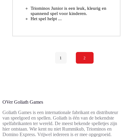
Triominos Junior is een leuk, kleurig en
spannend spel voor kinderen.
Het spel helpt ...
Vorige
1
2
OVer Goliath Games
Goliath Games is een internationale fabrikant en distributeur
van speelgoed en spellen. Goliath is één van de bekendste
spelfabrikanten ter wereld. De meest bekende spelletjes zijn
hier ontstaan. Wie kent nu niet Rummikub, Triominos en
Domino Express. Vrijwel iedereen is er mee opgegroeid.