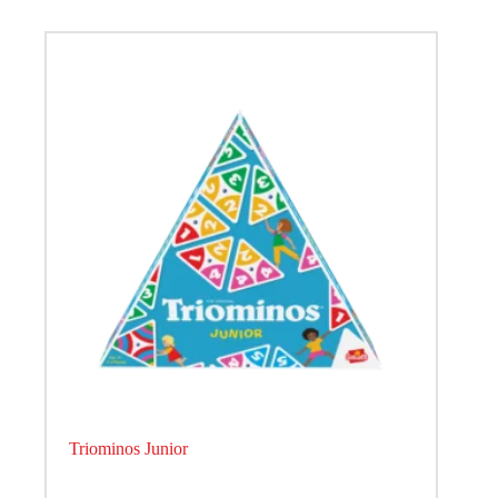
Triominos Junior