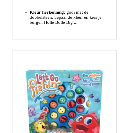
Kleur herkenning:
gooi met de
dobbelsteen, bepaal de kleur en kies je
burger. Holle Bolle Big ...