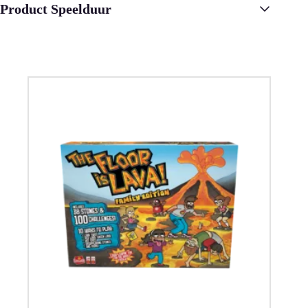
Product Speelduur